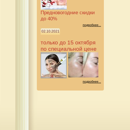
Предновогодние скидки
до 40%
подробнее...
02.10.2021
только до 15 октября
по специальной цене
подробнее...