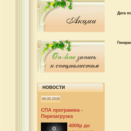
Дата п
Генера
НОВОСТИ
06.05.2026
СПА программа -
Перезагрузка
4000р до